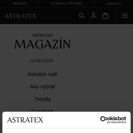
MAGAZÍN
VÝMENA A VRÁTENIE
KONTAKT
KATEGÓRIE
Astratex radí
Ako vybrať
Trendy
O bielizni
Z Astratexu