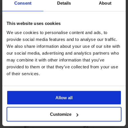
Consent
Details
About
Plavky
Skúšobná kabínka
This website uses cookies
Nosíte správnu veľkosť podprsenky?
We use cookies to personalise content and ads, to
provide social media features and to analyse our traffic.
Štítok: Body
We also share information about your use of our site with
our social media, advertising and analytics partners who
may combine it with other information that you’ve
provided to them or that they’ve collected from your use
AKO VYBRAŤ
O BIELIZNI
of their services.
Body zbiera body: Prečo si „bodyčka“
zamilujete aj vy?
22. októbra 2025
Allow all
MAGAZÍN PRE VÁS PRIPRAVUJÚ
Customize