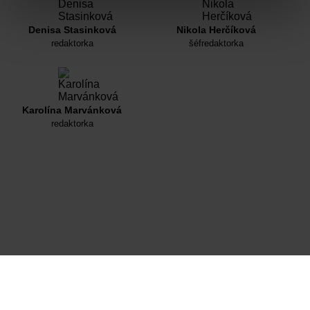
Denisa Stasinková
Nikola Herčíková
redaktorka
šéfredaktorka
Karolína Marvánková
redaktorka