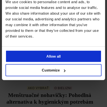
We use cookies to personalise content and ads, to
Extra priedušná podprsenka Spacer
provide social media features and to analyse our traffic.
3D Lady Grace New
We also share information about your use of our site with
1. júna 2026
our social media, advertising and analytics partners who
may combine it with other information that you’ve
O BIELIZNI
Z ASTRATEXU
provided to them or that they’ve collected from your use
Navrhnuté v Astratexe: Podprsenky a
of their services.
plavky s košíčkami Spacer
1. júna 2026
Allow all
AKO VYBRAŤ
O BIELIZNI
ASTRATEX RADÍ
Ani veľa, ani málo. Prečo sú brazilky
Customize
ideálnym kompromisom
29. mája 2026
AKO VYBRAŤ
O BIELIZNI
Menštruačné nohavičky: Pohodlná
alternatíva k hygienickým potrebám