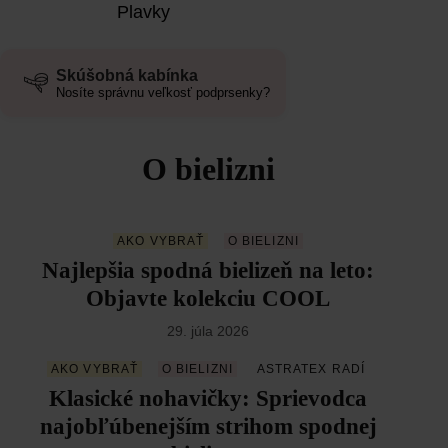
Plavky
Skúšobná kabínka
Nosíte správnu veľkosť podprsenky?
O bielizni
AKO VYBRAŤ
O BIELIZNI
Najlepšia spodná bielizeň na leto:
Objavte kolekciu COOL
29. júla 2026
AKO VYBRAŤ
O BIELIZNI
ASTRATEX RADÍ
Klasické nohavičky: Sprievodca
najobľúbenejším strihom spodnej