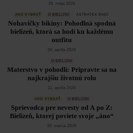
28. mája 2026
AKO VYBRAŤ
O BIELIZNI
ASTRATEX RADÍ
Nohavičky bikiny: Pohodlná spodná
bielizeň, ktorá sa hodí ku každému
outfitu
30. apríla 2026
O BIELIZNI
Materstvo v pohodlí: Pripravte sa na
najkrajšiu životnú rolu
11. apríla 2026
AKO VYBRAŤ
O BIELIZNI
Sprievodca pre nevesty od A po Z:
Bielizeň, ktorej poviete svoje „áno“
30. marca 2026