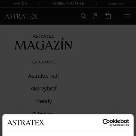
MAGAZÍN
VÝMENA A VRÁTENIE
KONTAKT
KATEGÓRIE
Astratex radí
Ako vybrať
Trendy
O bielizni
Z Astratexu