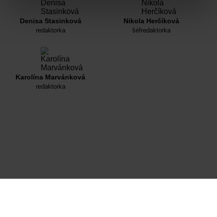
Denisa Stasinková
Nikola Herčíková
redaktorka
šéfredaktorka
Karolína Marvánková
redaktorka