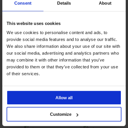
Consent
Details
About
Plavky
Skúšobná kabínka
This website uses cookies
Nosíte správnu veľkosť podprsenky?
We use cookies to personalise content and ads, to
provide social media features and to analyse our traffic.
Štítok: Svadobné
We also share information about your use of our site with
our social media, advertising and analytics partners who
may combine it with other information that you’ve
provided to them or that they’ve collected from your use
AKO VYBRAŤ
O BIELIZNI
of their services.
Sprievodca pre nevesty od A po Z:
Bielizeň, ktorej poviete svoje „áno“
30. marca 2026
Allow all
MAGAZÍN PRE VÁS PRIPRAVUJÚ
Customize