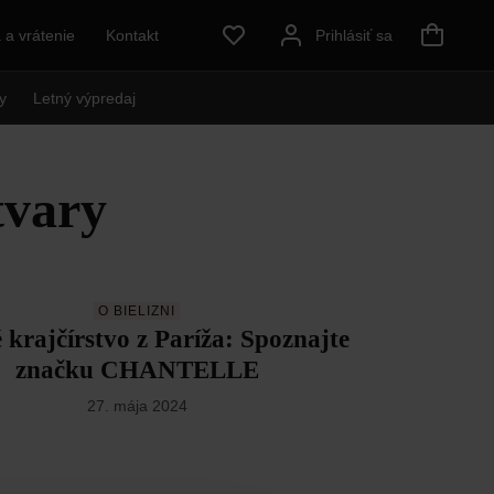
a vrátenie
Kontakt
Prihlásiť sa
y
Letný výpredaj
tvary
O BIELIZNI
 krajčírstvo z Paríža: Spoznajte
značku CHANTELLE
27. mája 2024