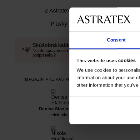
Z Astratexu
Plavky
Consent
Skúšobná kabínka
Nosíte správnu veľkosť
podprsenky?
This website uses cookies
We use cookies to personalis
information about your use of
MAGAZÍN PRE VÁS PRIPRAVUJÚ
other information that you’ve
Denisa Stasinková
redaktorka