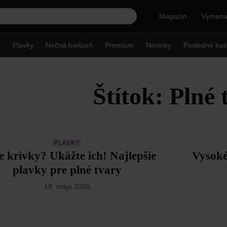
Magazín
Výmena 
a
Plavky
Nočná bielizeň
Premium
Novinky
Posledné kus
Štítok: Plné 
PLAVKY
 krivky? Ukážte ich! Najlepšie
Vysoké
plavky pre plné tvary
18. mája 2026