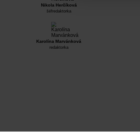
Nikola Herčíková
šéfredaktorka
Karolína Marvánková
redaktorka