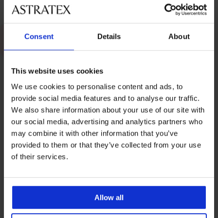
Plavky
Consent
Details
About
Skúšobná kabínka
Nosíte správnu veľkosť podprsenky?
This website uses cookies
Štítok: Športové podprsenky
We use cookies to personalise content and ads, to
provide social media features and to analyse our traffic.
We also share information about your use of our site with
ASTRATEX RADÍ
our social media, advertising and analytics partners who
Top cviky pre pevné prsia a najlepšie
may combine it with other information that you’ve
športové podprsenky
provided to them or that they’ve collected from your use
of their services.
27. decembra 2025
O BIELIZNI
ASTRATEX RADÍ
Starostlivosť o športovú bielizeň: Ako
Allow all
zabezpečiť dlhú životnosť