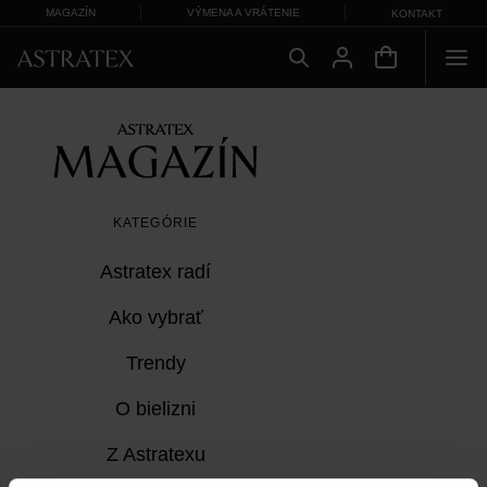
MAGAZÍN
VÝMENA A VRÁTENIE
KONTAKT
KATEGÓRIE
Astratex radí
Ako vybrať
Trendy
O bielizni
Z Astratexu