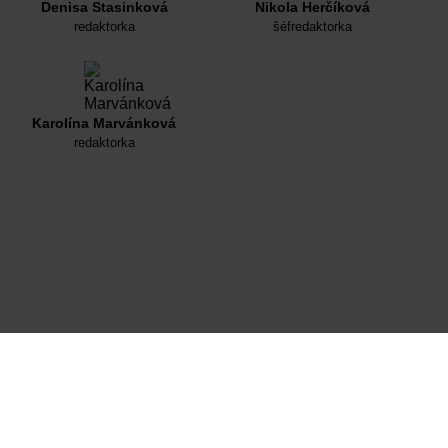
Denisa Stasinková
Nikola Herčíková
redaktorka
šéfredaktorka
Karolína Marvánková
redaktorka