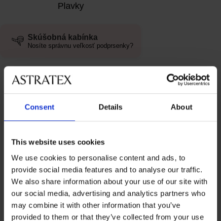
Plavky
Skúšobná kabínka
Nosíte správnu veľkosť podprsenky?
Štítok: Veľké prsia
Consent
Details
About
PLAVKY
Máte krivky? Ukážte ich! Najlepšie
This website uses cookies
plavky pre plné tvary
We use cookies to personalise content and ads, to
18. mája 2026
provide social media features and to analyse our traffic.
We also share information about your use of our site with
ASTRATEX RADÍ
our social media, advertising and analytics partners who
Zmenšujúca podprsenka: Malý trik
may combine it with other information that you’ve
pre väčšie sebavedomie
provided to them or that they’ve collected from your use