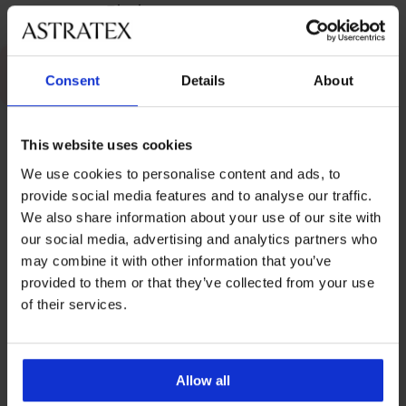
Plavky
Skúšobná kabínka
Consent
Details
About
Nosíte správnu veľkosť podprsenky?
This website uses cookies
Štítok: Zo zákulisia
We use cookies to personalise content and ads, to
provide social media features and to analyse our traffic.
We also share information about your use of our site with
O BIELIZNI
Z ASTRATEXU
our social media, advertising and analytics partners who
26 rokov s Astratexom: Nahliadnite
may combine it with other information that you’ve
do zákulisia vývoja našej bielizne
provided to them or that they’ve collected from your use
17. septembra 2025
of their services.
Z ASTRATEXU
Navrhnutá s Ivou Kubelkovou: Ako
Allow all
vznikla unikátna kolekcia DIVA by