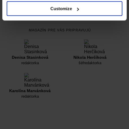
IVA
Customize
15. januára 2024
MAGAZÍN PRE VÁS PRIPRAVUJÚ
Denisa Stasinková
Nikola Herčíková
redaktorka
šéfredaktorka
Karolína Marvánková
redaktorka