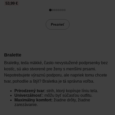
53,99 €
5
Prezrieť
Bralette
Braletky, teda mäkké, často nevystužené podprsenky bez
kostíc, sú ako stvorené pre ženy s menšími prsami.
Nepotrebujete výraznú podporu, ale napriek tomu chcete
tvar, pohodlie a štýl? Braletka je tá správna voľba.
Prirodzený tvar:
strih, ktorý kopíruje líniu tela.
Univerzálnosť:
môžu byť súčasťou outfitu.
Maximálny komfort:
žiadne drôty, žiadne
zarezávanie.