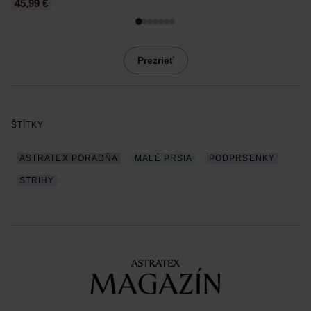
45,99 €
4
Prezrieť
ŠTÍTKY
ASTRATEX PORADŇA
MALÉ PRSIA
PODPRSENKY
STRIHY