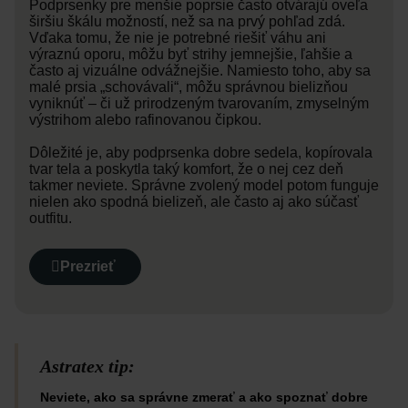
Podprsenky pre menšie poprsie často otvárajú oveľa
širšiu škálu možností, než sa na prvý pohľad zdá.
Vďaka tomu, že nie je potrebné riešiť váhu ani
výraznú oporu, môžu byť strihy jemnejšie, ľahšie a
často aj vizuálne odvážnejšie. Namiesto toho, aby sa
malé prsia „schovávali“, môžu správnou bielizňou
vyniknúť – či už prirodzeným tvarovaním, zmyselným
výstrihom alebo rafinovanou čipkou.
Dôležité je, aby podprsenka dobre sedela, kopírovala
tvar tela a poskytla taký komfort, že o nej cez deň
takmer neviete. Správne zvolený model potom funguje
nielen ako spodná bielizeň, ale často aj ako súčasť
outfitu.
Prezrieť
Astratex tip:
Neviete, ako sa správne zmerať a ako spoznať dobre