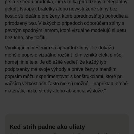
prsia k stredu hrudníka, čím vzniká prirodzený a elegantný
dekolt. Naopak braletky alebo nevystužené strihy bez
kostíc sú ideálne pre ženy, ktoré uprednostňujú pohodlie a
prirodzený tvar. V takýchto prípadoch odporúčam strihy s
pevným spodným lemom, ktoré vizuálne modelujú siluetu
bez toho, aby tlačili.
Vynikajúcim riešením sú aj bardot strihy. Tie dokážu
menšie poprsie vizuálne rozšíriť, čím vzniká efekt plnšej
hornej línie tela. Je dôležité vedieť, že každý typ
podprsenky má svoje výhody a práve ženy s menším
poprsím môžu experimentovať s konštrukciami, ktoré pri
väčších veľkostiach často nie sú možné – napríklad jemné
materiály, nízke stredy alebo absencia výstuže."
Keď strih padne ako uliaty