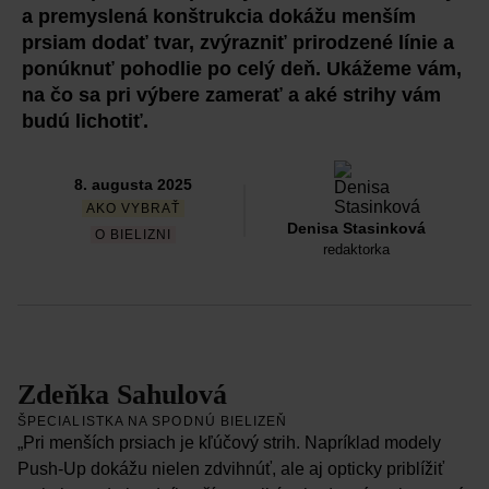
a premyslená konštrukcia dokážu menším
prsiam dodať tvar, zvýrazniť prirodzené línie a
ponúknuť pohodlie po celý deň. Ukážeme vám,
na čo sa pri výbere zamerať a aké strihy vám
budú lichotiť.
8. augusta 2025
AKO VYBRAŤ
Denisa Stasinková
O BIELIZNI
redaktorka
Zdeňka Sahulová
ŠPECIALISTKA NA SPODNÚ BIELIZEŇ
„Pri menších prsiach je kľúčový strih. Napríklad modely
Push-Up dokážu nielen zdvihnúť, ale aj opticky priblížiť