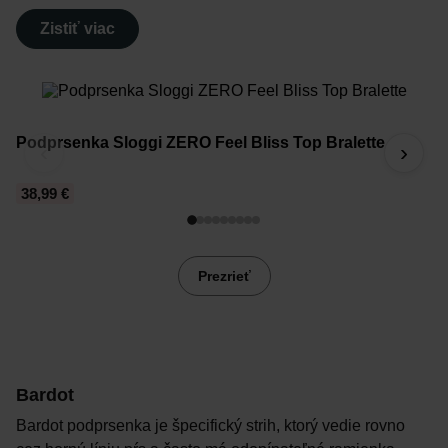
Zistiť viac
Podprsenka Sloggi ZERO Feel Bliss Top Bralette
2
‹
›
38,99 €
4
Prezrieť
Bardot
Bardot podprsenka je špecifický strih, ktorý vedie rovno