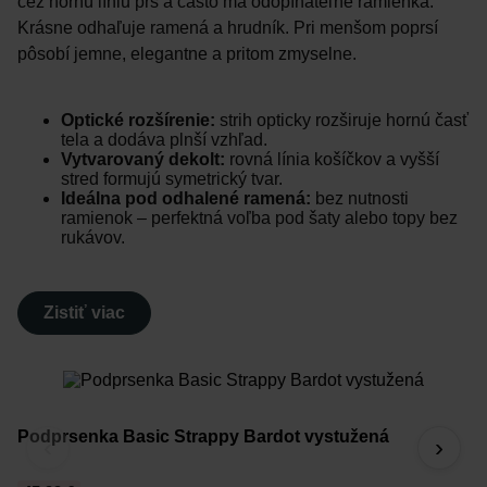
cez hornú líniu pŕs a často má odopínateľné ramienka.
Krásne odhaľuje ramená a hrudník. Pri menšom poprsí
pôsobí jemne, elegantne a pritom zmyselne.
Optické rozšírenie:
strih opticky rozširuje hornú časť
tela a dodáva plnší vzhľad.
Vytvarovaný dekolt:
rovná línia košíčkov a vyšší
stred formujú symetrický tvar.
Ideálna pod odhalené ramená:
bez nutnosti
ramienok – perfektná voľba pod šaty alebo topy bez
rukávov.
Zistiť viac
Podprsenka Basic Strappy Bardot vystužená
P
‹
›