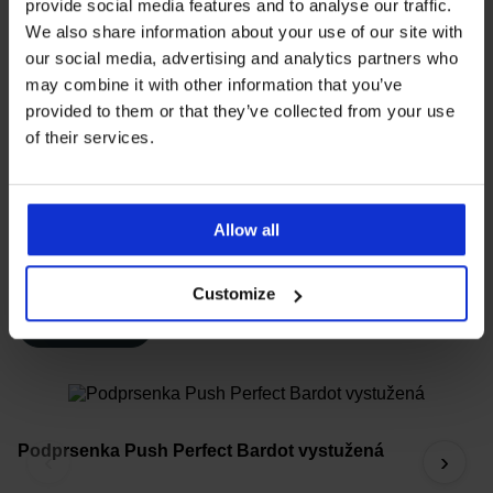
zväčšením, ale u žien s menším poprsím slúžia
provide social media features and to analyse our traffic.
predovšetkým na formovanie, priblíženie a optické
We also share information about your use of our site with
zvýraznenie tvaru pŕs, bez toho, aby pôsobili neprirodzene
our social media, advertising and analytics partners who
alebo príliš provokatívne.
may combine it with other information that you’ve
provided to them or that they’ve collected from your use
of their services.
Vystuženie v spodnej časti košíčka:
jemne
nadvihne prsník zospodu.
Hlboký stred:
zbližuje prsia k sebe, čím vytvára
krásne zaoblenie.
Allow all
Penové výstuže:
vhodné aj pre menšie A/B košíčky,
bez toho, aby pôsobili neprirodzene.
Customize
Zistiť viac
P
Podprsenka Push Perfect Bardot vystužená
‹
›
v