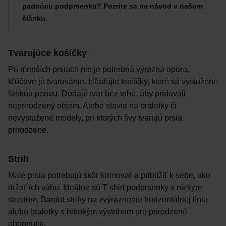
padnúcu podprsenku? Pozrite sa na návod
v našom
článku.
Tvarujúce košíčky
Pri menších prsiach nie je potrebná výrazná opora,
kľúčové je tvarovanie. Hľadajte košíčky, ktoré sú vystužené
ľahkou penou. Dodajú tvar bez toho, aby pridávali
neprirodzený objem. Alebo stavte na braletky či
nevystužené modely, pri ktorých švy tvarujú prsia
prirodzene.
Strih
Malé prsia potrebujú skôr formovať a priblížiť k sebe, ako
držať ich váhu. Ideálne sú T-shirt podprsenky s nízkym
stredom, Bardot strihy na zvýraznenie horizontálnej línie
alebo braletky s hlbokým výstrihom pre prirodzené
obopnutie.