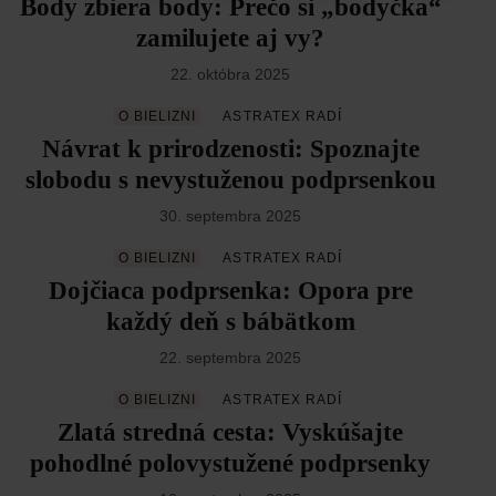
Body zbiera body: Prečo si „bodyčka“
zamilujete aj vy?
22. októbra 2025
O BIELIZNI
ASTRATEX RADÍ
Návrat k prirodzenosti: Spoznajte
slobodu s nevystuženou podprsenkou
30. septembra 2025
O BIELIZNI
ASTRATEX RADÍ
Dojčiaca podprsenka: Opora pre
každý deň s bábätkom
22. septembra 2025
O BIELIZNI
ASTRATEX RADÍ
Zlatá stredná cesta: Vyskúšajte
pohodlné polovystužené podprsenky