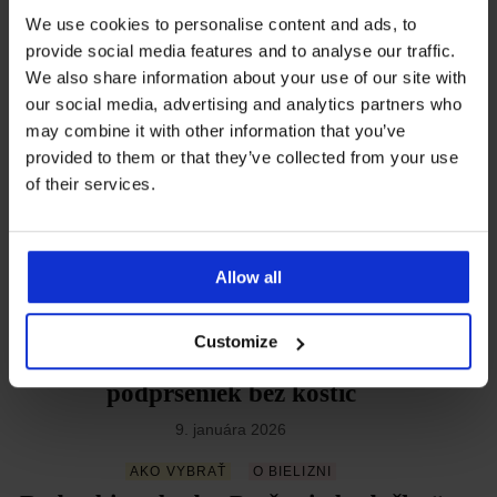
29. marca 2026
We use cookies to personalise content and ads, to
AKO VYBRAŤ
PLAVKY
ASTRATEX RADÍ
provide social media features and to analyse our traffic.
Ako si vybrať plavky podľa typu
We also share information about your use of our site with
our social media, advertising and analytics partners who
postavy?
may combine it with other information that you’ve
2. marca 2026
provided to them or that they’ve collected from your use
of their services.
AKO VYBRAŤ
O BIELIZNI
ASTRATEX RADÍ
Nohavičky od A po Z: Veľký prehľad
strihov a tipy pre správny výber
Allow all
27. februára 2026
ASTRATEX RADÍ
Customize
Podpora, ktorá netlačí: Objavte kúzlo
podprseniek bez kostíc
9. januára 2026
AKO VYBRAŤ
O BIELIZNI