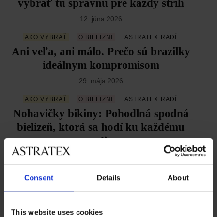
vybrať tú správnu pre každý strih
12. júna 2026
AKO VYBRAŤ
O BIELIZNI
ASTRATEX RADÍ
Ani veľa, ani málo. Prečo sú brazilky
ideálnym kompromisom
29. mája 2026
AKO VYBRAŤ
O BIELIZNI
ASTRATEX RADÍ
Nohavičky bikiny: Pohodlná spodná
bielizeň, ktorá sa hodí ku každému
outfitu
30. apríla 2026
AKO VYBRAŤ
O BIELIZNI
ASTRATEX RADÍ
Consent
Details
About
Tangá pod lupou: Ako vybrať
správny strih, veľkosť aj materiál
This website uses cookies