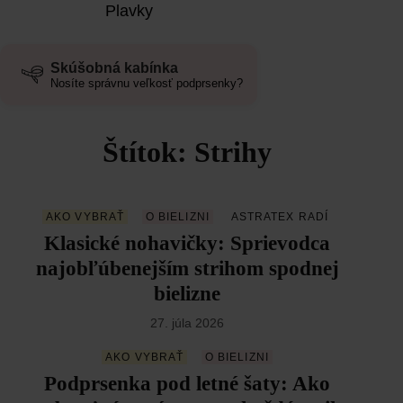
Plavky
Skúšobná kabínka
Nosíte správnu veľkosť podprsenky?
Štítok: Strihy
AKO VYBRAŤ
O BIELIZNI
ASTRATEX RADÍ
Klasické nohavičky: Sprievodca
najobľúbenejším strihom spodnej
bielizne
27. júla 2026
AKO VYBRAŤ
O BIELIZNI
Podprsenka pod letné šaty: Ako